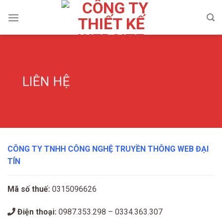
Skip
to
content
LIÊN HỆ
CÔNG TY TNHH CÔNG NGHỆ TRUYỀN THÔNG WEB ĐẠI
TÍN
Mã số thuế:
0315096626
Điện thoại:
0987.353.298 – 0334.363.307