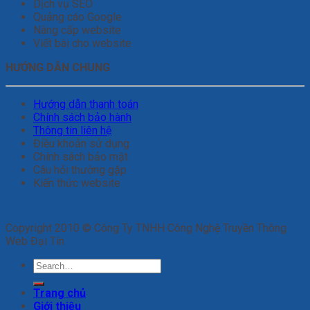
Dịch vụ SEO
Quảng cáo Google
Nâng cấp website
Viết bài cho website
HƯỚNG DẪN CHUNG
Hướng dẫn thanh toán
Chính sách bảo hành
Thông tin liên hệ
Điều khoản sử dụng
Chính sách bảo mật
Câu hỏi thường gặp
Kiến thức website
Copyright 2010 © Công Ty TNHH Công Nghệ Truyền Thông
Web Đại Tín
Search
for:
Trang chủ
Giới thiệu