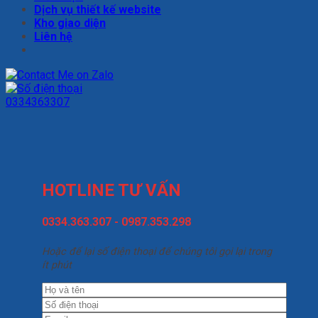
Dịch vụ thiết kế website
Kho giao diện
Liên hệ
0334363307
HOTLINE TƯ VẤN
0334.363.307 - 0987.353.298
Hoặc để lại số điện thoại để chúng tôi gọi lại trong
ít phút